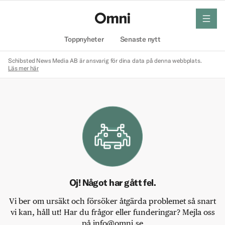
meny
Hem
Toppnyheter
Senaste nytt
Schibsted News Media AB är ansvarig för dina data på denna webbplats.
Läs mer här
Oj! Något har gått fel.
Vi ber om ursäkt och försöker åtgärda problemet så snart
vi kan, håll ut! Har du frågor eller funderingar? Mejla oss
på info@omni.se