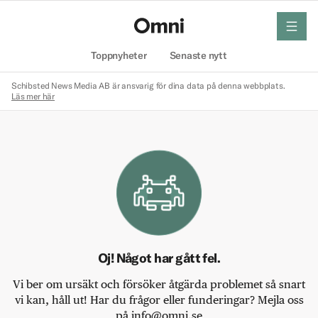
meny
Hem
Toppnyheter
Senaste nytt
Schibsted News Media AB är ansvarig för dina data på denna webbplats.
Läs mer här
Oj! Något har gått fel.
Vi ber om ursäkt och försöker åtgärda problemet så snart
vi kan, håll ut! Har du frågor eller funderingar? Mejla oss
på info@omni.se