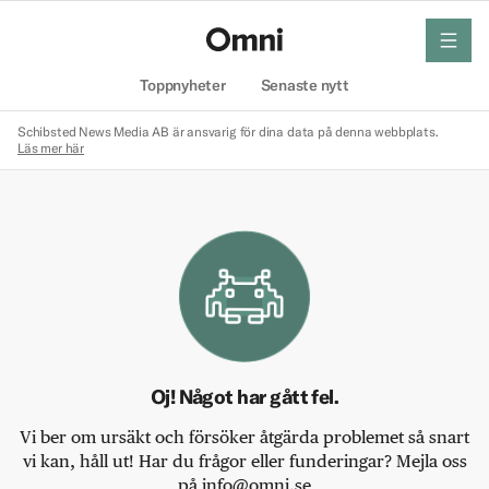
meny
Hem
Toppnyheter
Senaste nytt
Schibsted News Media AB är ansvarig för dina data på denna webbplats.
Läs mer här
Oj! Något har gått fel.
Vi ber om ursäkt och försöker åtgärda problemet så snart
vi kan, håll ut! Har du frågor eller funderingar? Mejla oss
på info@omni.se