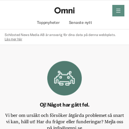
meny
Hem
Toppnyheter
Senaste nytt
Schibsted News Media AB är ansvarig för dina data på denna webbplats.
Läs mer här
Oj! Något har gått fel.
Vi ber om ursäkt och försöker åtgärda problemet så snart
vi kan, håll ut! Har du frågor eller funderingar? Mejla oss
på info@omni.se