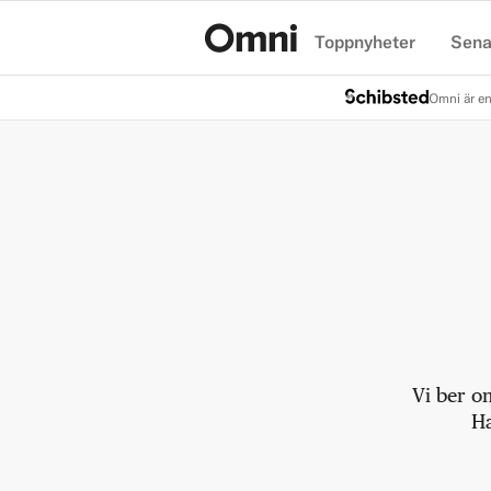
Toppnyheter
Sena
Hem
Omni är en
Vi ber o
Ha