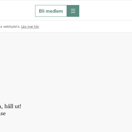
Bli medlem
meny
na webbplats.
Läs mer här
 håll ut!
.se