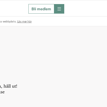
Bli medlem
meny
na webbplats.
Läs mer här
 håll ut!
.se