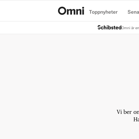
Toppnyheter
Sena
Hem
Omni är en
Vi ber o
Ha