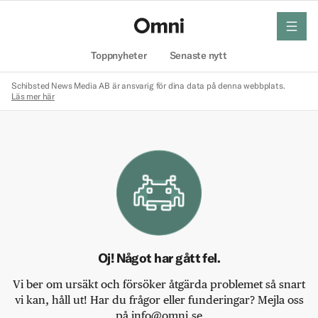
meny
Hem
Toppnyheter
Senaste nytt
Schibsted News Media AB är ansvarig för dina data på denna webbplats.
Läs mer här
Oj! Något har gått fel.
Vi ber om ursäkt och försöker åtgärda problemet så snart
vi kan, håll ut! Har du frågor eller funderingar? Mejla oss
på info@omni.se