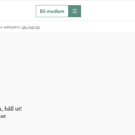
Bli medlem
meny
na webbplats.
Läs mer här
 håll ut!
.se