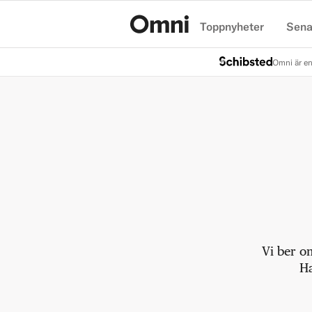
Toppnyheter
Sena
Hem
Omni är en
Vi ber o
Ha