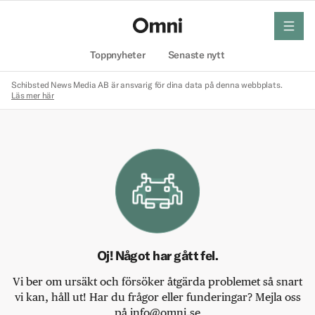
meny
Hem
Toppnyheter
Senaste nytt
Schibsted News Media AB är ansvarig för dina data på denna webbplats.
Läs mer här
Oj! Något har gått fel.
Vi ber om ursäkt och försöker åtgärda problemet så snart
vi kan, håll ut! Har du frågor eller funderingar? Mejla oss
på info@omni.se