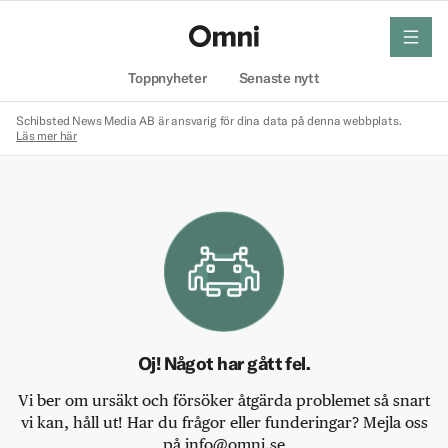
meny
Hem
Toppnyheter
Senaste nytt
Schibsted News Media AB är ansvarig för dina data på denna webbplats.
Läs mer här
Oj! Något har gått fel.
Vi ber om ursäkt och försöker åtgärda problemet så snart
vi kan, håll ut! Har du frågor eller funderingar? Mejla oss
på info@omni.se