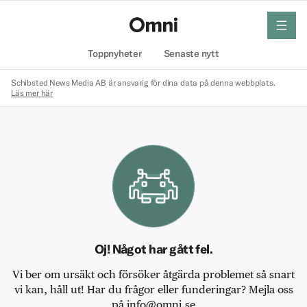
meny
Hem
Toppnyheter
Senaste nytt
Schibsted News Media AB är ansvarig för dina data på denna webbplats.
Läs mer här
Oj! Något har gått fel.
Vi ber om ursäkt och försöker åtgärda problemet så snart
vi kan, håll ut! Har du frågor eller funderingar? Mejla oss
på info@omni.se