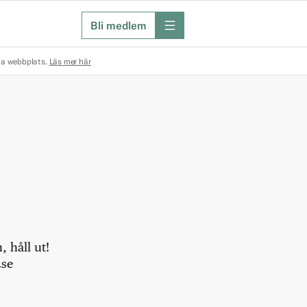
Bli medlem
meny
na webbplats.
Läs mer här
 håll ut!
.se