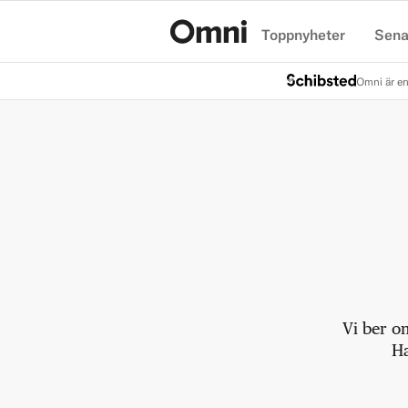
Toppnyheter
Sena
Hem
Omni är en
Vi ber o
Ha