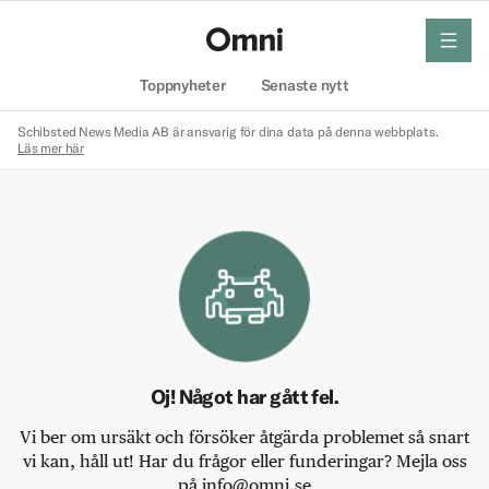
meny
Hem
Toppnyheter
Senaste nytt
Schibsted News Media AB är ansvarig för dina data på denna webbplats.
Läs mer här
Oj! Något har gått fel.
Vi ber om ursäkt och försöker åtgärda problemet så snart
vi kan, håll ut! Har du frågor eller funderingar? Mejla oss
på info@omni.se