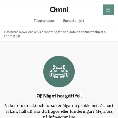
meny
Hem
Toppnyheter
Senaste nytt
Schibsted News Media AB är ansvarig för dina data på denna webbplats.
Läs mer här
Oj! Något har gått fel.
Vi ber om ursäkt och försöker åtgärda problemet så snart
vi kan, håll ut! Har du frågor eller funderingar? Mejla oss
på info@omni.se