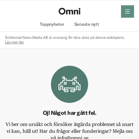
meny
Hem
Toppnyheter
Senaste nytt
Schibsted News Media AB är ansvarig för dina data på denna webbplats.
Läs mer här
Oj! Något har gått fel.
Vi ber om ursäkt och försöker åtgärda problemet så snart
vi kan, håll ut! Har du frågor eller funderingar? Mejla oss
på info@omni.se