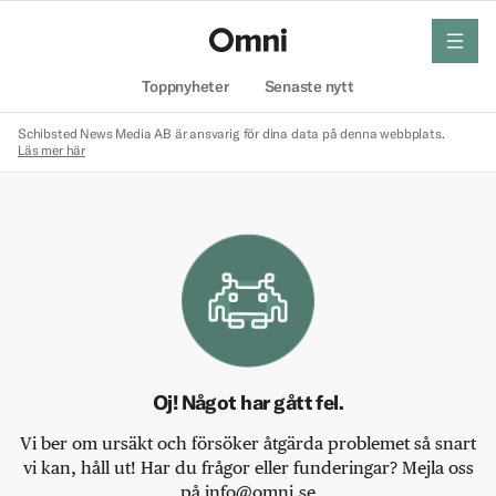
meny
Hem
Toppnyheter
Senaste nytt
Schibsted News Media AB är ansvarig för dina data på denna webbplats.
Läs mer här
Oj! Något har gått fel.
Vi ber om ursäkt och försöker åtgärda problemet så snart
vi kan, håll ut! Har du frågor eller funderingar? Mejla oss
på info@omni.se