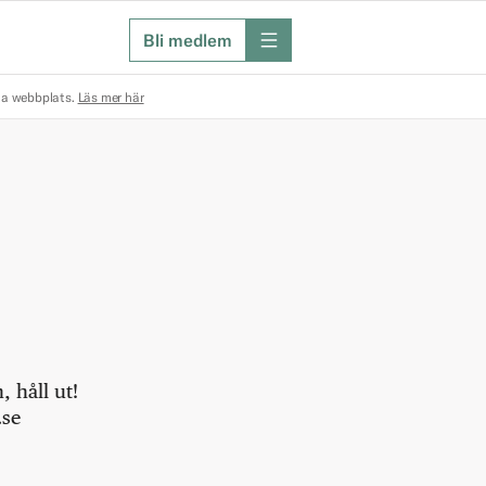
Bli medlem
meny
na webbplats.
Läs mer här
 håll ut!
.se