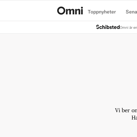
Toppnyheter
Sena
Hem
Omni är en
Vi ber o
Ha