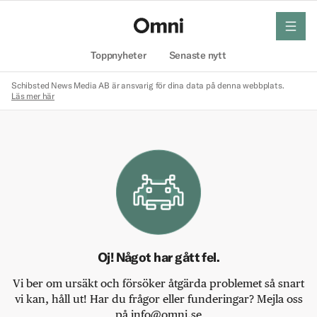
meny
Hem
Toppnyheter
Senaste nytt
Schibsted News Media AB är ansvarig för dina data på denna webbplats.
Läs mer här
Oj! Något har gått fel.
Vi ber om ursäkt och försöker åtgärda problemet så snart
vi kan, håll ut! Har du frågor eller funderingar? Mejla oss
på info@omni.se