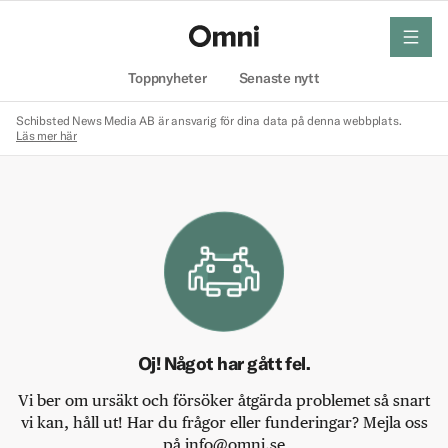
meny
Hem
Toppnyheter
Senaste nytt
Schibsted News Media AB är ansvarig för dina data på denna webbplats.
Läs mer här
Oj! Något har gått fel.
Vi ber om ursäkt och försöker åtgärda problemet så snart
vi kan, håll ut! Har du frågor eller funderingar? Mejla oss
på info@omni.se