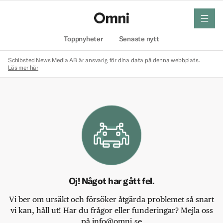
meny
Hem
Toppnyheter
Senaste nytt
Schibsted News Media AB är ansvarig för dina data på denna webbplats.
Läs mer här
Oj! Något har gått fel.
Vi ber om ursäkt och försöker åtgärda problemet så snart
vi kan, håll ut! Har du frågor eller funderingar? Mejla oss
på info@omni.se