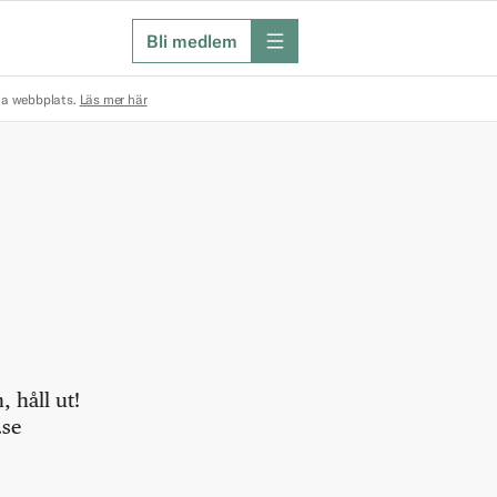
Bli medlem
meny
na webbplats.
Läs mer här
 håll ut!
.se