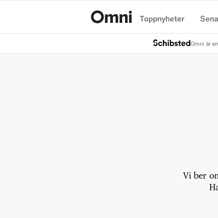
Toppnyheter
Sena
Hem
Omni är en
Vi ber o
Ha