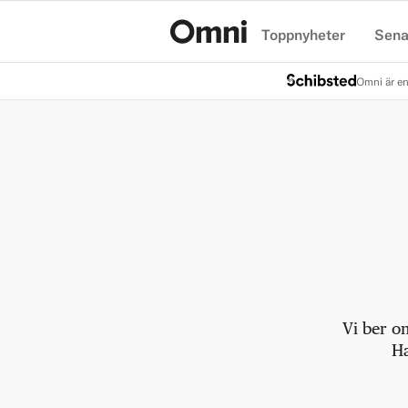
Toppnyheter
Sena
Hem
Omni är en
Vi ber o
Ha