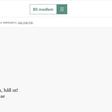
Bli medlem
meny
na webbplats.
Läs mer här
 håll ut!
.se