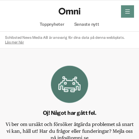
meny
Hem
Toppnyheter
Senaste nytt
Schibsted News Media AB är ansvarig för dina data på denna webbplats.
Läs mer här
Oj! Något har gått fel.
Vi ber om ursäkt och försöker åtgärda problemet så snart
vi kan, håll ut! Har du frågor eller funderingar? Mejla oss
på info@omni.se