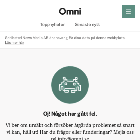
meny
Hem
Toppnyheter
Senaste nytt
Schibsted News Media AB är ansvarig för dina data på denna webbplats.
Läs mer här
Oj! Något har gått fel.
Vi ber om ursäkt och försöker åtgärda problemet så snart
vi kan, håll ut! Har du frågor eller funderingar? Mejla oss
på info@omni.se