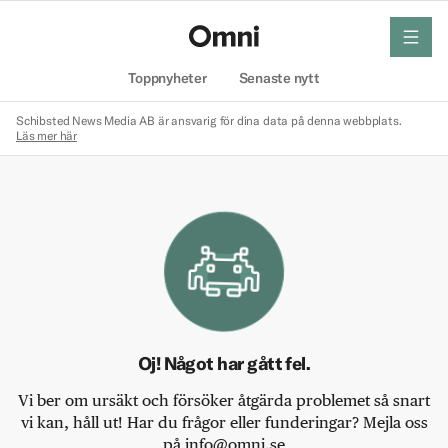
meny
Hem
Toppnyheter
Senaste nytt
Schibsted News Media AB är ansvarig för dina data på denna webbplats.
Läs mer här
Oj! Något har gått fel.
Vi ber om ursäkt och försöker åtgärda problemet så snart
vi kan, håll ut! Har du frågor eller funderingar? Mejla oss
på info@omni.se