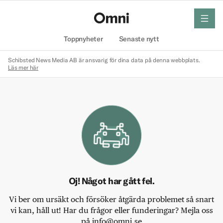
meny
Hem
Toppnyheter
Senaste nytt
Schibsted News Media AB är ansvarig för dina data på denna webbplats.
Läs mer här
Oj! Något har gått fel.
Vi ber om ursäkt och försöker åtgärda problemet så snart
vi kan, håll ut! Har du frågor eller funderingar? Mejla oss
på info@omni.se