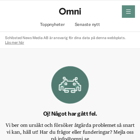
meny
Hem
Toppnyheter
Senaste nytt
Schibsted News Media AB är ansvarig för dina data på denna webbplats.
Läs mer här
Oj! Något har gått fel.
Vi ber om ursäkt och försöker åtgärda problemet så snart
vi kan, håll ut! Har du frågor eller funderingar? Mejla oss
på info@omni.se