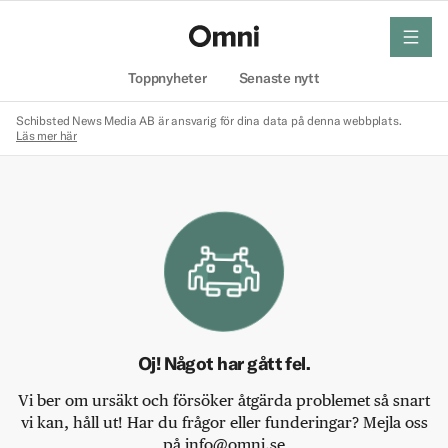
meny
Hem
Toppnyheter
Senaste nytt
Schibsted News Media AB är ansvarig för dina data på denna webbplats.
Läs mer här
Oj! Något har gått fel.
Vi ber om ursäkt och försöker åtgärda problemet så snart
vi kan, håll ut! Har du frågor eller funderingar? Mejla oss
på info@omni.se