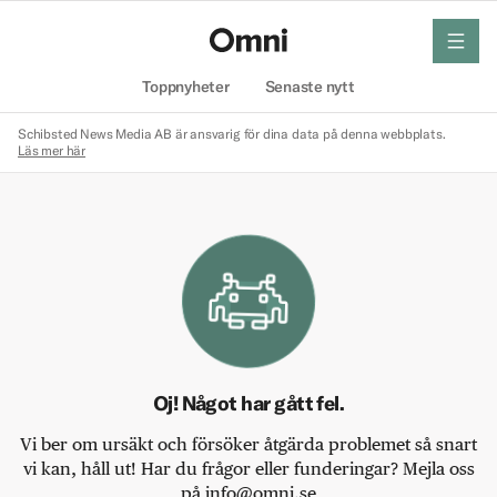
meny
Hem
Toppnyheter
Senaste nytt
Schibsted News Media AB är ansvarig för dina data på denna webbplats.
Läs mer här
Oj! Något har gått fel.
Vi ber om ursäkt och försöker åtgärda problemet så snart
vi kan, håll ut! Har du frågor eller funderingar? Mejla oss
på info@omni.se