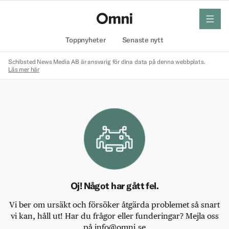
meny
Hem
Toppnyheter
Senaste nytt
Schibsted News Media AB är ansvarig för dina data på denna webbplats.
Läs mer här
Oj! Något har gått fel.
Vi ber om ursäkt och försöker åtgärda problemet så snart
vi kan, håll ut! Har du frågor eller funderingar? Mejla oss
på info@omni.se