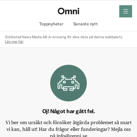
meny
Hem
Toppnyheter
Senaste nytt
Schibsted News Media AB är ansvarig för dina data på denna webbplats.
Läs mer här
Oj! Något har gått fel.
Vi ber om ursäkt och försöker åtgärda problemet så snart
vi kan, håll ut! Har du frågor eller funderingar? Mejla oss
på info@omni.se