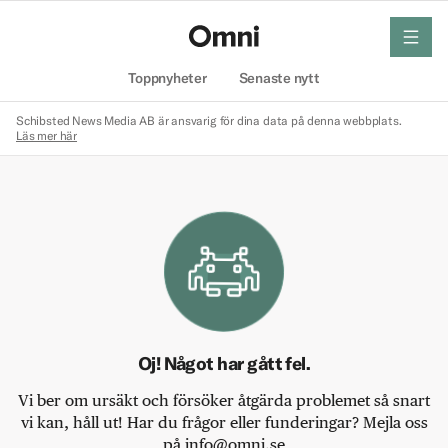
meny
Hem
Toppnyheter
Senaste nytt
Schibsted News Media AB är ansvarig för dina data på denna webbplats.
Läs mer här
Oj! Något har gått fel.
Vi ber om ursäkt och försöker åtgärda problemet så snart
vi kan, håll ut! Har du frågor eller funderingar? Mejla oss
på info@omni.se