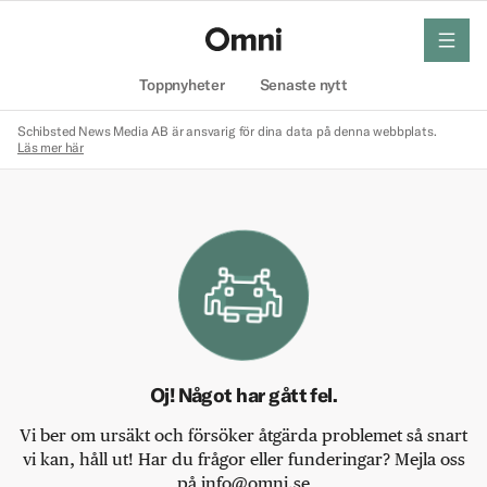
meny
Hem
Toppnyheter
Senaste nytt
Schibsted News Media AB är ansvarig för dina data på denna webbplats.
Läs mer här
Oj! Något har gått fel.
Vi ber om ursäkt och försöker åtgärda problemet så snart
vi kan, håll ut! Har du frågor eller funderingar? Mejla oss
på info@omni.se