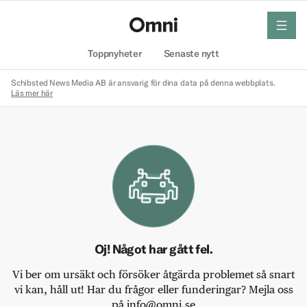
meny
Hem
Toppnyheter
Senaste nytt
Schibsted News Media AB är ansvarig för dina data på denna webbplats.
Läs mer här
Oj! Något har gått fel.
Vi ber om ursäkt och försöker åtgärda problemet så snart
vi kan, håll ut! Har du frågor eller funderingar? Mejla oss
på info@omni.se