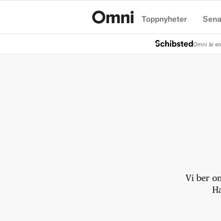
Toppnyheter
Sena
Hem
Omni är en
Vi ber o
Ha