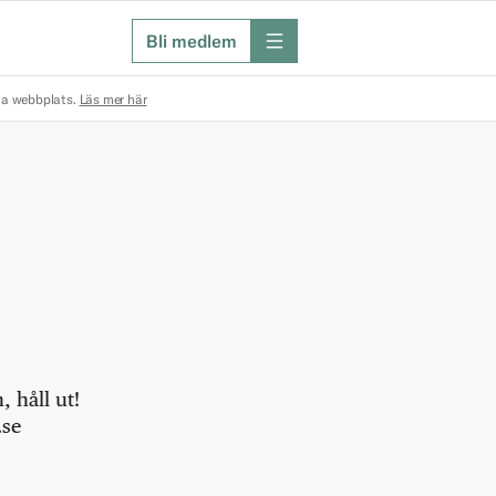
Bli medlem
meny
na webbplats.
Läs mer här
 håll ut!
.se