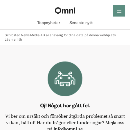
meny
Hem
Toppnyheter
Senaste nytt
Schibsted News Media AB är ansvarig för dina data på denna webbplats.
Läs mer här
Oj! Något har gått fel.
Vi ber om ursäkt och försöker åtgärda problemet så snart
vi kan, håll ut! Har du frågor eller funderingar? Mejla oss
på info@omni.se