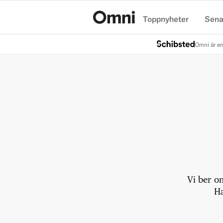
Toppnyheter
Sena
Hem
Omni är en
Vi ber o
Ha