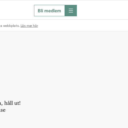
Bli medlem
meny
na webbplats.
Läs mer här
 håll ut!
.se