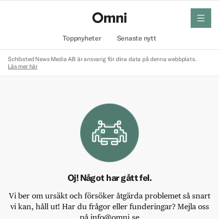
meny
Hem
Toppnyheter
Senaste nytt
Schibsted News Media AB är ansvarig för dina data på denna webbplats.
Läs mer här
Oj! Något har gått fel.
Vi ber om ursäkt och försöker åtgärda problemet så snart
vi kan, håll ut! Har du frågor eller funderingar? Mejla oss
på info@omni.se