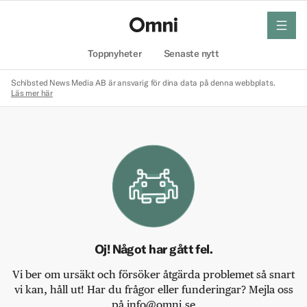
meny
Hem
Toppnyheter
Senaste nytt
Schibsted News Media AB är ansvarig för dina data på denna webbplats.
Läs mer här
Oj! Något har gått fel.
Vi ber om ursäkt och försöker åtgärda problemet så snart
vi kan, håll ut! Har du frågor eller funderingar? Mejla oss
på info@omni.se