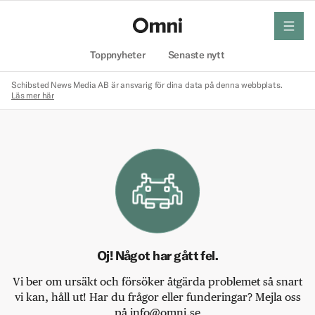
meny
Hem
Toppnyheter
Senaste nytt
Schibsted News Media AB är ansvarig för dina data på denna webbplats.
Läs mer här
Oj! Något har gått fel.
Vi ber om ursäkt och försöker åtgärda problemet så snart
vi kan, håll ut! Har du frågor eller funderingar? Mejla oss
på info@omni.se