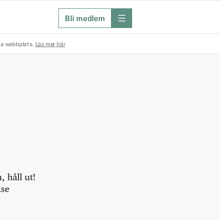
Bli medlem
meny
na webbplats.
Läs mer här
 håll ut!
.se