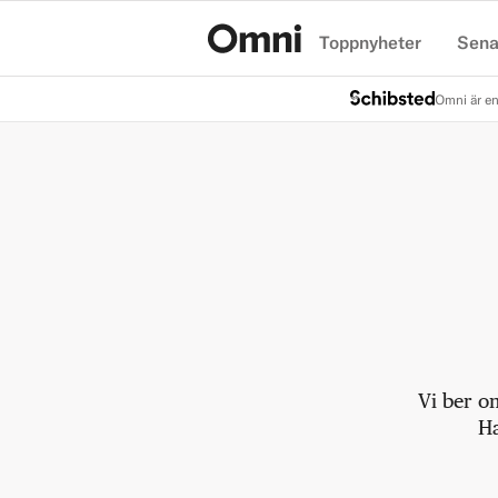
Toppnyheter
Sena
Hem
Omni är en
Vi ber o
Ha