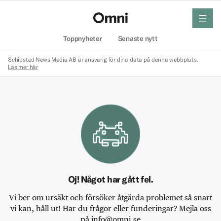
meny
Hem
Toppnyheter
Senaste nytt
Schibsted News Media AB är ansvarig för dina data på denna webbplats.
Läs mer här
Oj! Något har gått fel.
Vi ber om ursäkt och försöker åtgärda problemet så snart
vi kan, håll ut! Har du frågor eller funderingar? Mejla oss
på info@omni.se