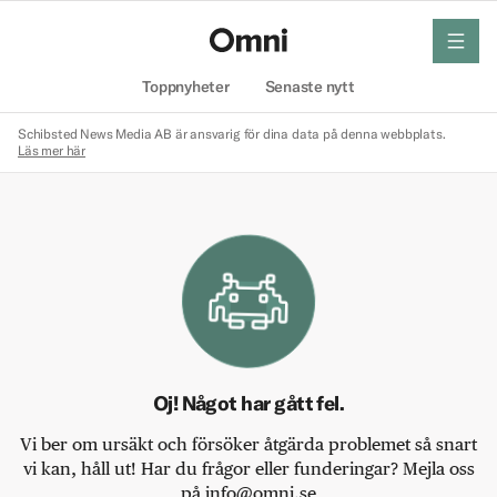
meny
Hem
Toppnyheter
Senaste nytt
Schibsted News Media AB är ansvarig för dina data på denna webbplats.
Läs mer här
Oj! Något har gått fel.
Vi ber om ursäkt och försöker åtgärda problemet så snart
vi kan, håll ut! Har du frågor eller funderingar? Mejla oss
på info@omni.se