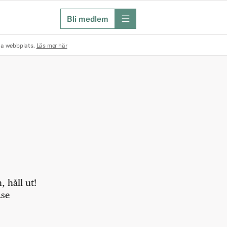
Bli medlem
meny
na webbplats.
Läs mer här
 håll ut!
.se