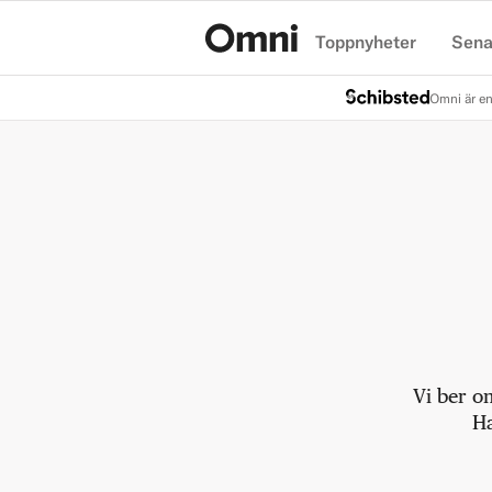
Toppnyheter
Sena
Hem
Omni är en
Vi ber o
Ha