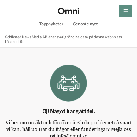
meny
Hem
Toppnyheter
Senaste nytt
Schibsted News Media AB är ansvarig för dina data på denna webbplats.
Läs mer här
Oj! Något har gått fel.
Vi ber om ursäkt och försöker åtgärda problemet så snart
vi kan, håll ut! Har du frågor eller funderingar? Mejla oss
på info@omni.se