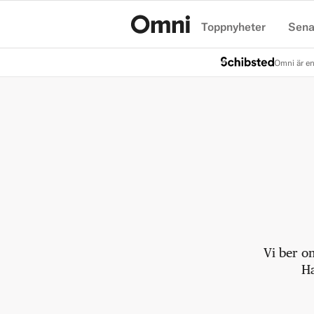
Toppnyheter
Sena
Hem
Omni är en
Vi ber o
Ha