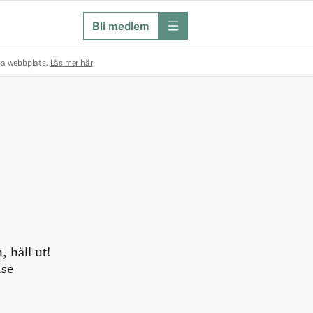
Bli medlem
meny
na webbplats.
Läs mer här
 håll ut!
.se