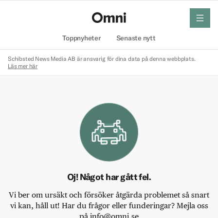
meny
Hem
Toppnyheter
Senaste nytt
Schibsted News Media AB är ansvarig för dina data på denna webbplats.
Läs mer här
Oj! Något har gått fel.
Vi ber om ursäkt och försöker åtgärda problemet så snart
vi kan, håll ut! Har du frågor eller funderingar? Mejla oss
på info@omni.se