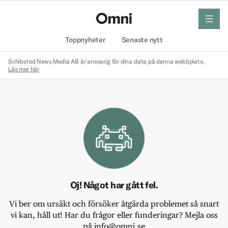
meny
Hem
Toppnyheter
Senaste nytt
Schibsted News Media AB är ansvarig för dina data på denna webbplats.
Läs mer här
Oj! Något har gått fel.
Vi ber om ursäkt och försöker åtgärda problemet så snart
vi kan, håll ut! Har du frågor eller funderingar? Mejla oss
på info@omni.se