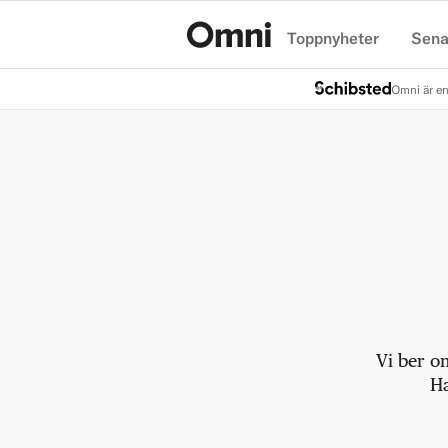
Toppnyheter
Sena
Hem
Omni är en
Vi ber o
Ha