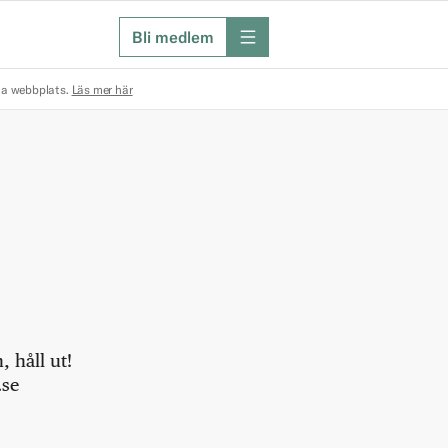
Bli medlem
meny
na webbplats.
Läs mer här
 håll ut!
.se