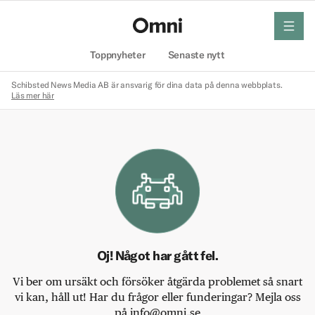
meny
Hem
Toppnyheter
Senaste nytt
Schibsted News Media AB är ansvarig för dina data på denna webbplats.
Läs mer här
Oj! Något har gått fel.
Vi ber om ursäkt och försöker åtgärda problemet så snart
vi kan, håll ut! Har du frågor eller funderingar? Mejla oss
på info@omni.se